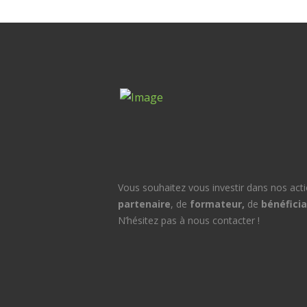
Vous souhaitez vous investir dans nos acti
partenaire
, de
formateur,
de
bénéficia
N’hésitez pas à nous contacter !