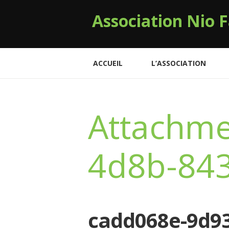
Association Nio F
ACCUEIL
L’ASSOCIATION
Attachme
4d8b-84
cadd068e-9d93