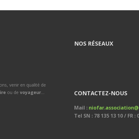
NOS RÉSEAUX
ons, venir en qualité de
CONTACTEZ-NOUS
ire
ou de
voyageur
…
Mail :
niofar.association
Tel SN : 78 135 13 10 / FR :