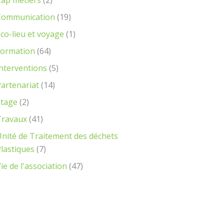
Cap métiers
(2)
Communication
(19)
co-lieu et voyage
(1)
Formation
(64)
nterventions
(5)
artenariat
(14)
Stage
(2)
Travaux
(41)
nité de Traitement des déchets
lastiques
(7)
ie de l'association
(47)