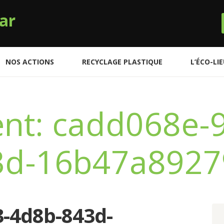
ar
NOS ACTIONS
RECYCLAGE PLASTIQUE
L’ÉCO-LI
nt: cadd068e-
3d-16b47a8927
-4d8b-843d-