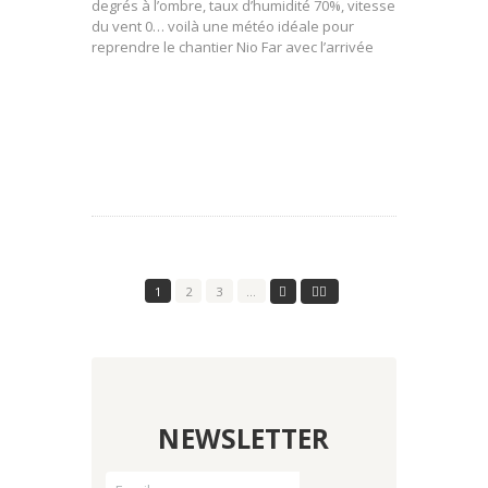
degrés à l’ombre, taux d’humidité 70%, vitesse
du vent 0… voilà une météo idéale pour
reprendre le chantier Nio Far avec l’arrivée
1
2
3
…
NEWSLETTER