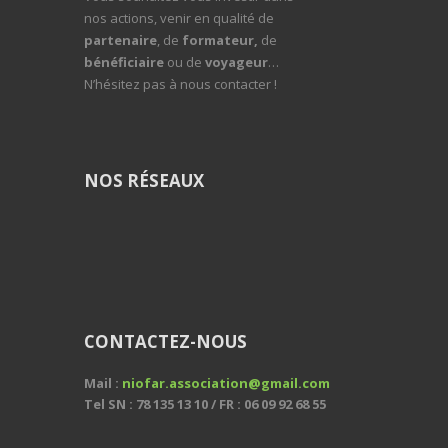
nos actions, venir en qualité de
partenaire
, de
formateur,
de
bénéficiaire
ou de
voyageur
…
N’hésitez pas à nous contacter !
NOS RÉSEAUX
CONTACTEZ-NOUS
Mail :
niofar.association@gmail.com
Tel SN : 78 135 13 10 / FR : 06 09 92 68 55