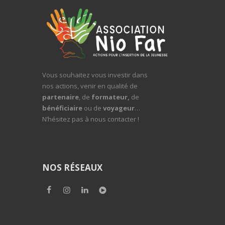
Vous souhaitez vous investir dans
nos actions, venir en qualité de
partenaire
, de
formateur,
de
bénéficiaire
ou de
voyageur
…
N’hésitez pas à nous contacter !
NOS RÉSEAUX