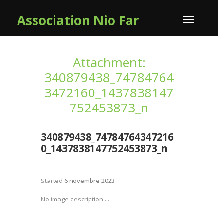
Association Nio Far
Attachment:
340879438_74784764
3472160_1437838147
752453873_n
340879438_74784764347216
0_1437838147752453873_n
Started
6 novembre 2023
No image description ...