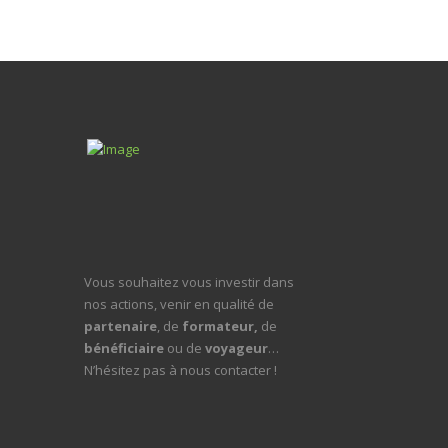
Vous souhaitez vous investir dans
nos actions, venir en qualité de
partenaire
, de
formateur,
de
bénéficiaire
ou de
voyageur
…
N’hésitez pas à nous contacter !