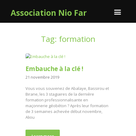
Association Nio Far
Tag: formation
Embauche à la clé !
21 novembre 2019
Vous vous souvenez de Abalaye, Bassirou et
Birane, les 3 stagiaires de la dernière
formation professionnalisante en
maçonnerie géobéton ? Après leur formation
de 3 semaines achevée début novembre,
Aliou