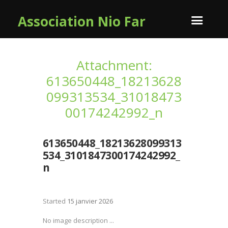
Association Nio Far
Attachment:
613650448_18213628
099313534_31018473
00174242992_n
613650448_18213628099313
534_3101847300174242992_
n
Started
15 janvier 2026
No image description ...