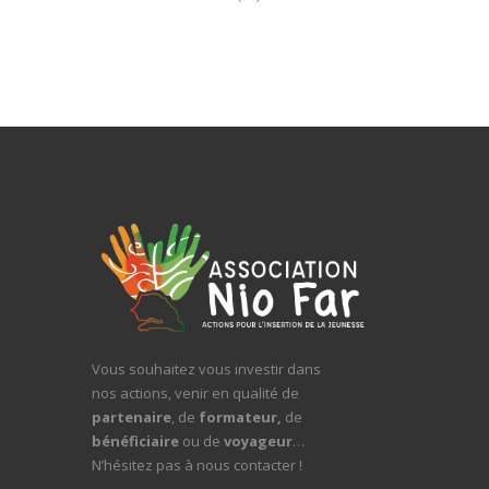
Vous souhaitez vous investir dans
nos actions, venir en qualité de
partenaire
, de
formateur,
de
bénéficiaire
ou de
voyageur
…
N’hésitez pas à nous contacter !