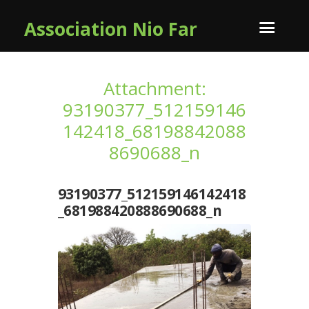
Association Nio Far
Attachment:
93190377_512159146
142418_68198842088
8690688_n
93190377_512159146142418
_681988420888690688_n