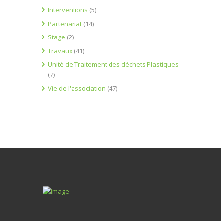
Interventions
(5)
Partenariat
(14)
Stage
(2)
Travaux
(41)
Unité de Traitement des déchets Plastiques
(7)
Vie de l'association
(47)