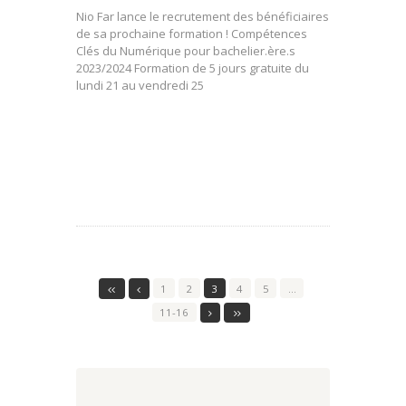
Nio Far lance le recrutement des bénéficiaires
de sa prochaine formation ! Compétences
Clés du Numérique pour bachelier.ère.s
2023/2024 Formation de 5 jours gratuite du
lundi 21 au vendredi 25
1
2
3
4
5
…
11-16