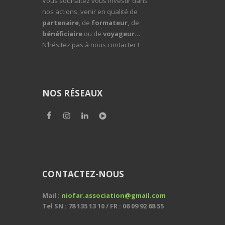
Vous souhaitez vous investir dans
nos actions, venir en qualité de
partenaire
, de
formateur,
de
bénéficiaire
ou de
voyageur
…
N’hésitez pas à nous contacter !
NOS RÉSEAUX
CONTACTEZ-NOUS
Mail :
niofar.association@gmail.com
Tel SN : 78 135 13 10 / FR : 06 09 92 68 55