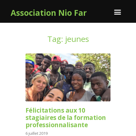
Association Nio Far
Tag: jeunes
Félicitations aux 10
stagiaires de la formation
professionnalisante
6 juillet 2019