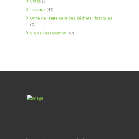
Stage
(2)
Travaux
(41)
Unité de Traitement des déchets Plastiques
(7)
Vie de l'association
(47)