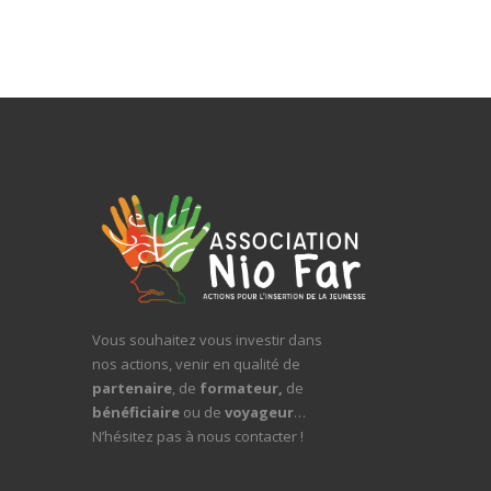
Vous souhaitez vous investir dans
nos actions, venir en qualité de
partenaire
, de
formateur,
de
bénéficiaire
ou de
voyageur
…
N’hésitez pas à nous contacter !