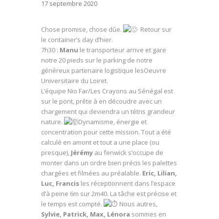
17 septembre 2020
Chose promise, chose dûe.
Retour sur
le container’s day d’hier.
7h30 :
Manu
le transporteur arrive et gare
notre 20 pieds sur le parking de notre
généreux partenaire logistique lesOeuvre
Universitaire du Loiret.
L’équipe Nio Far/Les Crayons au Sénégal est
sur le pont, prête à en découdre avec un
chargement qui deviendra un tétris grandeur
nature.
Dynamisme, énergie et
concentration pour cette mission. Tout a été
calculé en amont et tout a une place (ou
presque),
Jérémy
au fenwick s’occupe de
monter dans un ordre bien précis les palettes
chargées et filmées au préalable.
Eric, Lilian,
Luc, Francis
les réceptionnent dans l’espace
d’à peine 6m sur 2m40. La tâche est précise et
le temps est compté.
Nous autres,
Sylvie, Patrick, Max, Lénora
sommes en