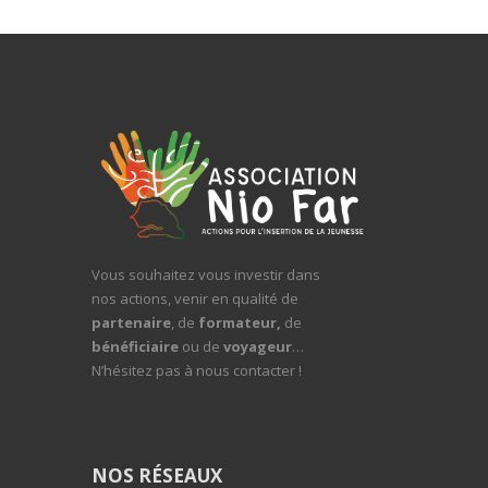
Vous souhaitez vous investir dans
nos actions, venir en qualité de
partenaire
, de
formateur,
de
bénéficiaire
ou de
voyageur
…
N’hésitez pas à nous contacter !
NOS RÉSEAUX