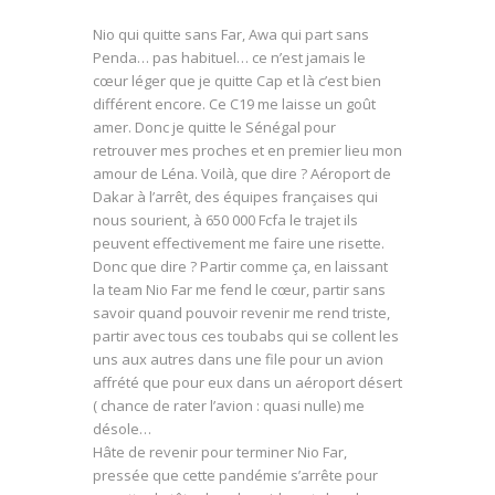
Nio qui quitte sans Far, Awa qui part sans
Penda… pas habituel… ce n’est jamais le
cœur léger que je quitte Cap et là c’est bien
différent encore. Ce C19 me laisse un goût
amer. Donc je quitte le Sénégal pour
retrouver mes proches et en premier lieu mon
amour de Léna. Voilà, que dire ? Aéroport de
Dakar à l’arrêt, des équipes françaises qui
nous sourient, à 650 000 Fcfa le trajet ils
peuvent effectivement me faire une risette.
Donc que dire ? Partir comme ça, en laissant
la team Nio Far me fend le cœur, partir sans
savoir quand pouvoir revenir me rend triste,
partir avec tous ces toubabs qui se collent les
uns aux autres dans une file pour un avion
affrété que pour eux dans un aéroport désert
( chance de rater l’avion : quasi nulle) me
désole…
Hâte de revenir pour terminer Nio Far,
pressée que cette pandémie s’arrête pour