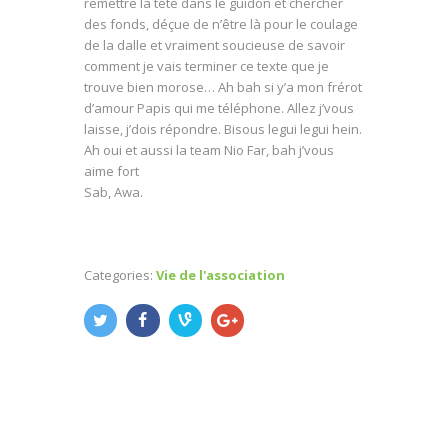
remettre la tête dans le guidon et chercher
des fonds, déçue de n’être là pour le coulage
de la dalle et vraiment soucieuse de savoir
comment je vais terminer ce texte que je
trouve bien morose… Ah bah si y’a mon frérot
d’amour Papis qui me téléphone. Allez j’vous
laisse, j’dois répondre. Bisous legui legui hein.
Ah oui et aussi la team Nio Far, bah j’vous
aime fort
Sab, Awa.
Categories:
Vie de l'association