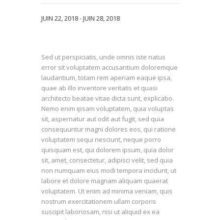
JUIN 22, 2018
-
JUIN 28, 2018
Sed ut perspiciatis, unde omnis iste natus
error sit voluptatem accusantium doloremque
laudantium, totam rem aperiam eaque ipsa,
quae ab illo inventore veritatis et quasi
architecto beatae vitae dicta sunt, explicabo.
Nemo enim ipsam voluptatem, quia voluptas
sit, aspernatur aut odit aut fugit, sed quia
consequuntur magni dolores eos, qui ratione
voluptatem sequi nesciunt, neque porro
quisquam est, qui dolorem ipsum, quia dolor
sit, amet, consectetur, adipisci velit, sed quia
non numquam eius modi tempora incidunt, ut
labore et dolore magnam aliquam quaerat
voluptatem. Ut enim ad minima veniam, quis
nostrum exercitationem ullam corporis
suscipit laboriosam, nisi ut aliquid ex ea