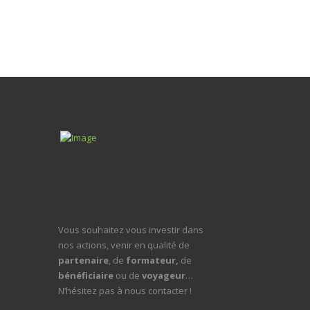
Vous souhaitez vous investir dans
nos actions, venir en qualité de
partenaire
, de
formateur,
de
bénéficiaire
ou de
voyageur
…
N’hésitez pas à nous contacter !