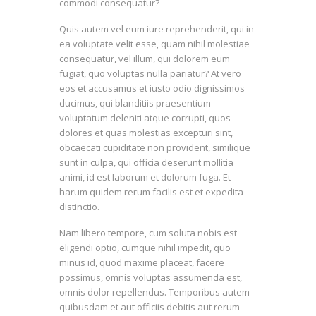
commodi consequatur?
Quis autem vel eum iure reprehenderit, qui in
ea voluptate velit esse, quam nihil molestiae
consequatur, vel illum, qui dolorem eum
fugiat, quo voluptas nulla pariatur? At vero
eos et accusamus et iusto odio dignissimos
ducimus, qui blanditiis praesentium
voluptatum deleniti atque corrupti, quos
dolores et quas molestias excepturi sint,
obcaecati cupiditate non provident, similique
sunt in culpa, qui officia deserunt mollitia
animi, id est laborum et dolorum fuga. Et
harum quidem rerum facilis est et expedita
distinctio.
Nam libero tempore, cum soluta nobis est
eligendi optio, cumque nihil impedit, quo
minus id, quod maxime placeat, facere
possimus, omnis voluptas assumenda est,
omnis dolor repellendus. Temporibus autem
quibusdam et aut officiis debitis aut rerum