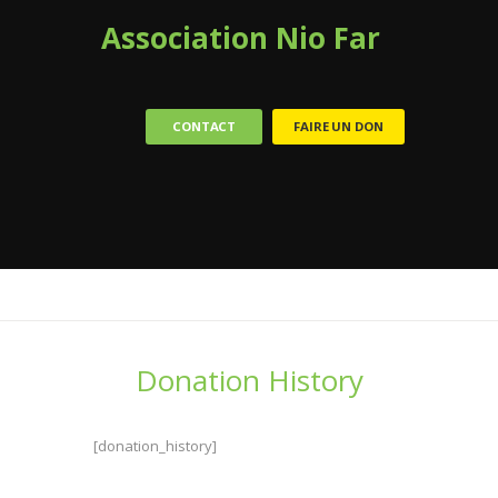
Association Nio Far
CONTACT
FAIRE UN DON
Donation History
[donation_history]