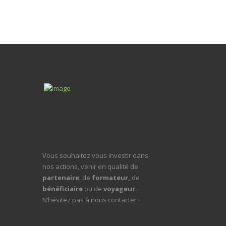
Vous souhaitez vous investir dans
nos actions, venir en qualité de
partenaire
, de
formateur,
de
bénéficiaire
ou de
voyageur
…
N’hésitez pas à nous contacter !